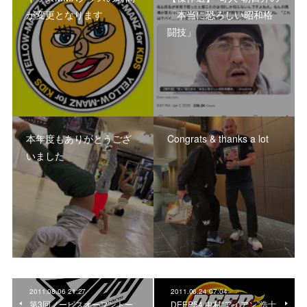
が変更となります
「本当に恐ろしい昭和格
闘技」
本年度もありがとうござ
Congrats & thanks a lot
いました
2011.08.06 21:27
2011.06.24 07:04
第3回ノービスオープントー
DEEP54 中村“アイアン”浩士