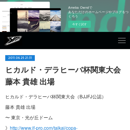
Ameba Owndで
あなただけのホームページやブログをつ
くろう
今すぐ試す
2011.06.25 21:31
ヒカルド・デラヒーバ杯関東大会
藤本 貴雄 出場
ヒカルド・デラヒーバ杯関東大会（BJJFJ公認）
藤本 貴雄 出場
〜 東京・光が丘ドーム
》
http://www.if-pro.com/taikai/copa-