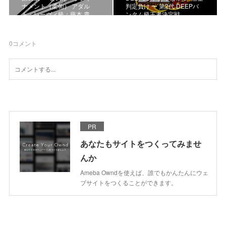
ナメント（柔術） アダル
判定負け 〜 第2代 DEEPバ
ト・レーヴィ級：藤本 貴…
ンタム級王者決定戦
0
コメント
PR
あなたもサイトをつくってみませ
んか
Ameba Owndを使えば、誰でもかんたんにウェ
ブサイトをつくることができます。