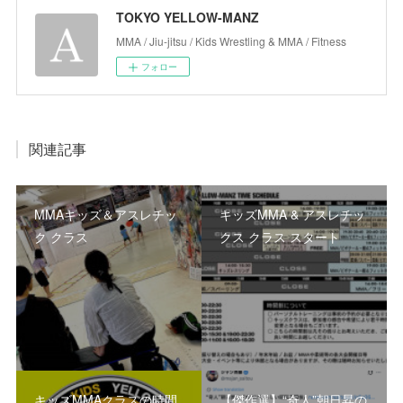
TOKYO YELLOW-MANZ
MMA / Jiu-jitsu / Kids Wrestling & MMA / Fitness
フォロー
関連記事
MMAキッズ＆アスレチッ
キッズMMA & アスレチッ
ク クラス
クス クラス スタート
キッズMMAクラスの時間
【傑作選】“奇人”朝日昇の