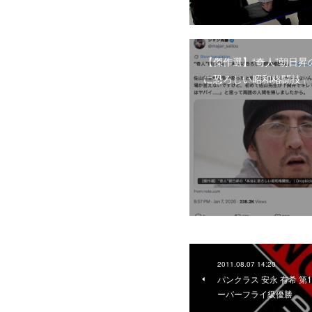
【傑作選】“奇人”朝日昇
に恐ろしい昭和格闘技」
2011.08.07 14:20
パンクラス 安永 有希 
ーパーフライ級優勝