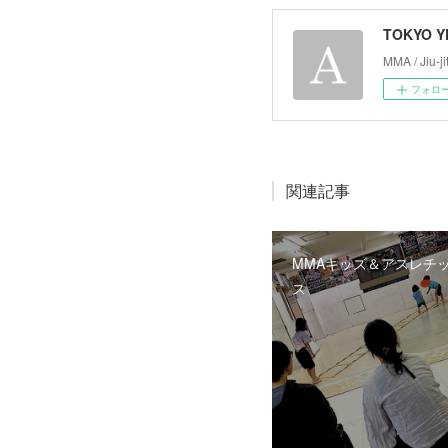
TOKYO 
MMA / Jiu-ji
フォロ
関連記事
MMAキッズ＆アスレチッ
ス