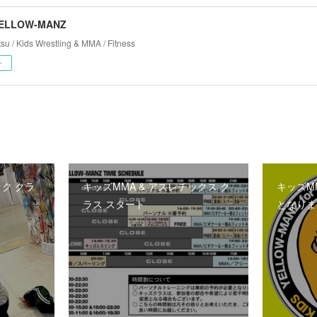
YELLOW-MANZ
tsu / Kids Wrestling & MMA / Fitness
ー
ク クラ
キッズMMA & アスレチックス ク
キッズM
ラス スタート
となりま