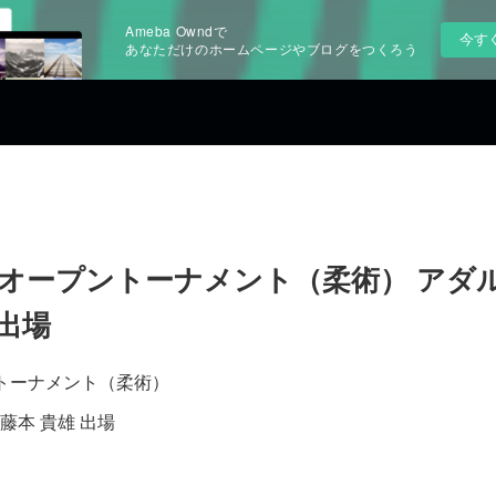
Ameba Owndで
今す
あなただけのホームページやブログをつくろう
スオープントーナメント（柔術） アダ
 出場
トーナメント（柔術）
藤本 貴雄 出場