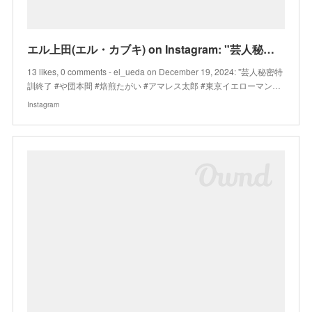
エル上田(エル・カブキ) on Instagram: "芸人秘密特訓終了 #や団本間 #焙煎たがい #アマレス太郎 #東京イエローマンズ"
13 likes, 0 comments - el_ueda on December 19, 2024: "芸人秘密特
訓終了 #や団本間 #焙煎たがい #アマレス太郎 #東京イエローマン…
Instagram