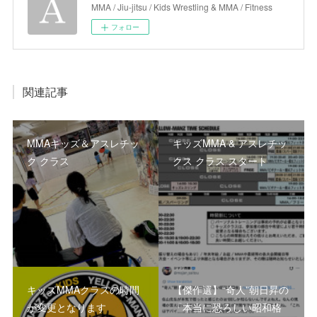
MMA / Jiu-jitsu / Kids Wrestling & MMA / Fitness
フォロー
関連記事
MMAキッズ＆アスレチッ
キッズMMA & アスレチッ
ク クラス
クス クラス スタート
キッズMMAクラスの時間
【傑作選】“奇人”朝日昇の
が変更となります
「本当に恐ろしい昭和格