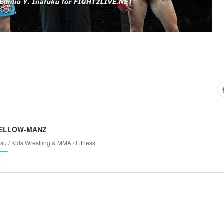
YELLOW-MANZ
tsu / Kids Wrestling & MMA / Fitness
ー