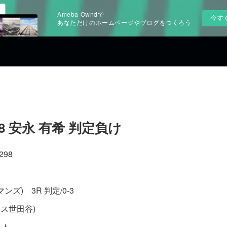
Ameba Owndで
今す
あなただけのホームページやブログをつくろう
98 安永 有希 判定負け
298
ズ) 3R 判定/0-3
タス世田谷)
スト