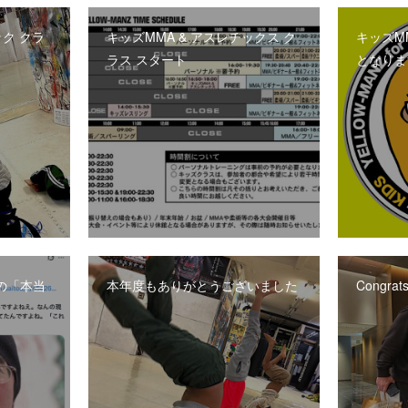
ク クラ
キッズMMA & アスレチックス ク
キッズM
ラス スタート
となりま
の「本当
本年度もありがとうございました
Congrats