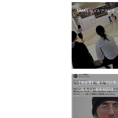
MMAキッズ＆アスレチッ
ス
【傑作選】“奇人”朝日昇
に恐ろしい昭和格闘技」