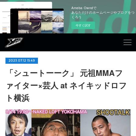
Ameba Owndで
あなただけのホームページやブログをつ
くろう
今すぐ試す
2023.07.12 15:49
「シュートーーク」 元祖MMAフ
ァイター×芸人 at ネイキッドロフ
ト横浜