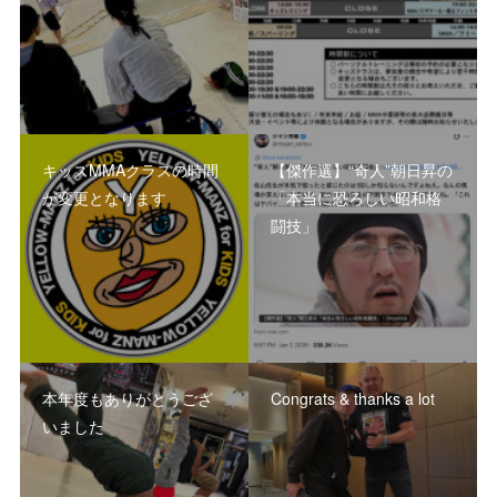
キッズMMAクラスの時間
【傑作選】“奇人”朝日昇の
が変更となります
「本当に恐ろしい昭和格
闘技」
本年度もありがとうござ
Congrats & thanks a lot
いました