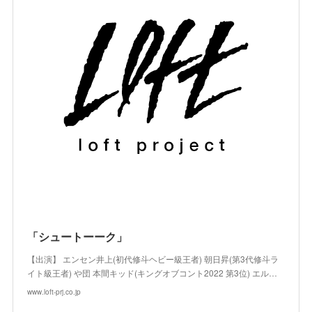
「シュートーーク」
【出演】 エンセン井上(初代修斗ヘビー級王者) 朝日昇(第3代修斗ラ
イト級王者) や団 本間キッド(キングオブコント2022 第3位) エル…
www.loft-prj.co.jp