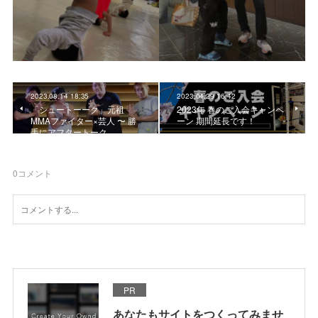
2023.08.14 18:35
2023.04.29 16:42
「シュートーーク」元祖
2023年 春のご入会キャンペ
MMAファイター×芸人 〜 勝
ーン 期間延長です！
手にアフタートーク
0
コメント
PR
あなたもサイトをつくってみませ