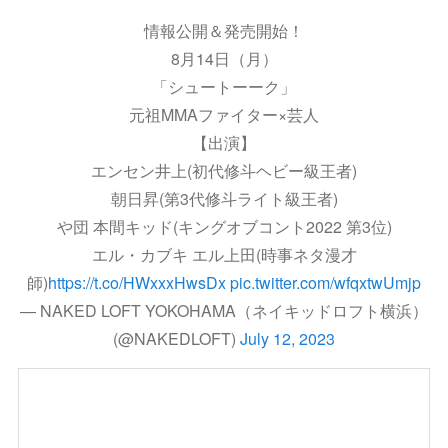
情報公開＆発売開始！
8月14日（月）
「シュートーーク」
元祖MMAファイター×芸人
【出演】
エンセン井上(初代修斗ヘビー級王者)
朝日昇(第3代修斗ライト級王者)
や団 本間キッド(キングオブコント2022 第3位)
エル・カブキ エル上田(時事ネタ漫才
師)
https://t.co/HWxxxHwsDx
pic.twitter.com/wfqxtwUmjp
— NAKED LOFT YOKOHAMA（ネイキッドロフト横浜）
(@NAKEDLOFT)
July 12, 2023