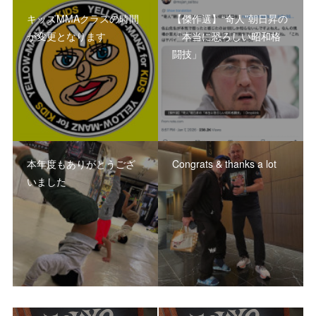
キッズMMAクラスの時間
【傑作選】“奇人”朝日昇の
が変更となります
「本当に恐ろしい昭和格
闘技」
本年度もありがとうござ
Congrats & thanks a lot
いました